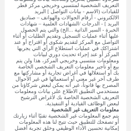
التعريف الشخصية لمنتسبي وخريجي مركز قطر
للقيادات (الاسم - بيانات التواصل ] البريد
الالكتروني - أرقام الجوالات والهواتف – صناديق
البريد ] - الدرجات /الشهادات العلمية – شهادات
الخبرة - السير الذاتية ...الخ) والتي يتم الحصول
عليها أثناء عمليات التسجيل وتقديم الطلبات أو أثناء
التواصل مع المركز لتقديم شكوى أو اقتراح أو عند
اشتراكك في عمليات استطلاع الرأي التي يجريها
المركز أو عند إجراء تحديث دوري لبيانات
ومعلومات منتسبي وخريجي المركز، هذا ولن يتم
بيع أو تأجير معلومات التعريف الشخصي الخاصة
بك أو استغلالها في أغراض تجارية أو مشاركتها مع
طرف آخر غير معني أو استعمالها في غير الأحوال
المصرح بها قانوناً، غير أنه يمكن لبعض شركاؤنا من
مستخدمي التطبيق الاطلاع على بيانات ومعلومات
التعريف الشخصية الخاصة بك لأغراض الترشيح
لبعض الوظائف القيادية أو التنفيذية.
معلومات التعريف غير الشخصية
يتم جمع المعلومات غير الشخصية تقنيًا أثناء زيارتك
أو تصفحك للتطبيق حيث تتيح لنا هذه المعلومات
إمكانية تحسين الأداء الوظيفي وخلق تجربة أفضل