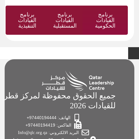
برنامج
برنامج
برنامج
القيادات
القيادات
القيادات
الحكومية
المستقبلية​
التنفيذية​
جميع الحقوق محفوظة لمركز قطر
للقيادات 2026
الهاتف: 97440194444+
الفاكس: 97440194419+
البريد الالكتروني: Info@qlc.org.qa